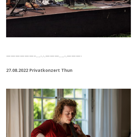
——————–….-.-.———…..-.———-
27.08.2022 Privatkonzert Thun