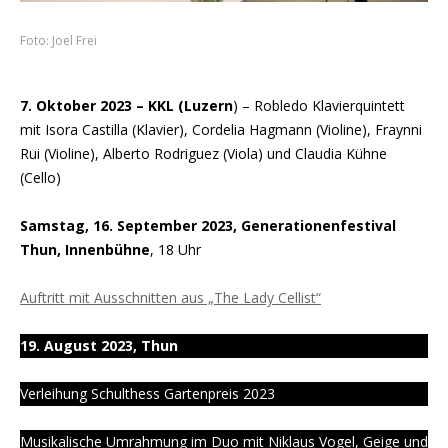
Foto: Joel Frei
7. Oktober 2023 – KKL (Luzern
) – Robledo Klavierquintett
mit Isora Castilla (Klavier), Cordelia Hagmann (Violine), Fraynni
Rui (Violine), Alberto Rodriguez (Viola) und Claudia Kühne
(Cello)
Samstag, 16. September 2023, Generationenfestival
Thun, Innenbühne
, 18 Uhr
Auftritt mit Ausschnitten aus „The Lady Cellist“
19. August 2023, Thun
Verleihung Schulthess Gartenpreis 2023
Musikalische Umrahmung im Duo mit Niklaus Vogel, Geige und