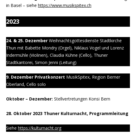
in Basel – siehe
https://www.musikspitex.ch
2023
24. & 25. Dezember
Weihnachtsgottesdienste Stadtkirche
Thun mit Babette Mondry (Orgel), Niklaus Vogel und Lorenz
Indermühle (Violinen), Claudia Kühne (Cello), Thuner
Stadtkantorei, Simon Jenni (Leitung)
9. Dezember Privatkonzert
MusikSpitex, Region Berner
Oberland, Cello solo
Oktober – Dezember:
Stellvertretungen Konsi Bern
28. Oktober 2023 Thuner Kulturnacht, Programmleitung
Siehe
https://kulturnacht.org