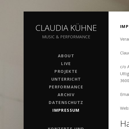
CLAUDIA KÜHNE
IM
MUSIC & PERFORMANCE
Vera
Clau
ABOUT
LIVE
c/o 
PROJEKTE
Utti
UNTERRICHT
3600
PERFORMANCE
Emai
ARCHIV
DATENSCHUTZ
Web:
IMPRESSUM
Ha
KONZERTE UND