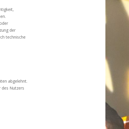
tigkeit,
nen.
oder
tzung der
rch technische
iten abgelehnt.
r des Nutzers