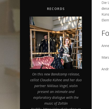
Die 
dies
RECORDS
Küns
Elem
Fo
Anne
Mara
Andr
On this new Bandcamp release,
cellist Claudia Kühne and her duo
partner Niklaus Vogel, violin
present an intimate and
exploratory dialogue with the
music of Zoltán