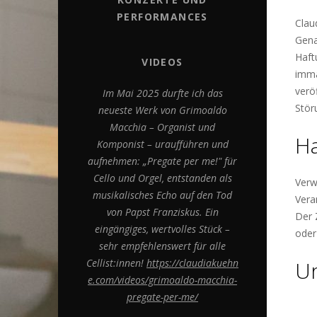
PERFORMANCES
Clau
Gena
Haft
VIDEOS
imma
verö
Im Mai 2025 durfte ich das
Stör
neueste Werk von Grimoaldo
Macchia – Organist und
Ha
Komponist – uraufführen und
aufnehmen: „Pregate per me!" für
Cello und Orgel, entstanden als
Verw
musikalisches Echo auf den Tod
Vera
von Papst Franziskus. Ein
Der 
eingängiges, wertvolles Stück –
oder
sehr empfehlenswert für alle
Cellist:innen!
https://claudiakuehn
U
e.com/videos/grimoaldo-macchia-
pregate-per-me/