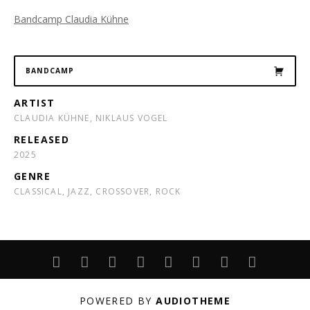
Bandcamp Claudia Kühne
BANDCAMP
ARTIST
CLAUDIA KÜHNE, NIKLAUS VOGEL
RELEASED
2025
GENRE
CLASSICAL, JAZZ, CROSSOVER, ROCK
ABOUT
LIVE
PROJEKTE
UNTERRICHT
PERFORMANCE
ARCHIV
DATENSCHUT
IMPRESS
POWERED BY
AUDIOTHEME